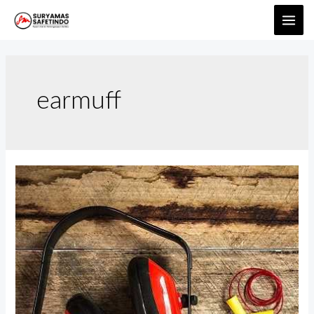
earmuff